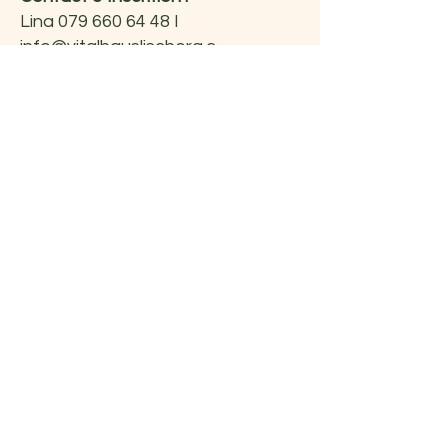
Lina
079 660 64 48
I
info@vitalhauslischera.c
h
I
www.vitalhauslischera.ch
Je me réjouis de
t'accueillir.